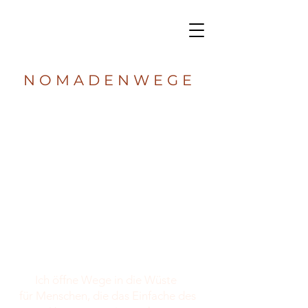
N O M A D E N W E G E
Ich öffne Wege in die Wüste
für Menschen, die das Einfache des