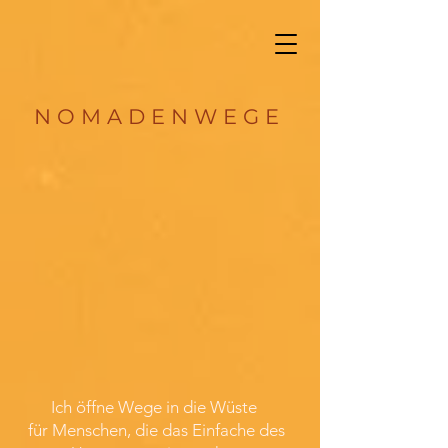
N O M A D E N W E G E
Ich öffne Wege in die Wüste
für Menschen, die das Einfache des