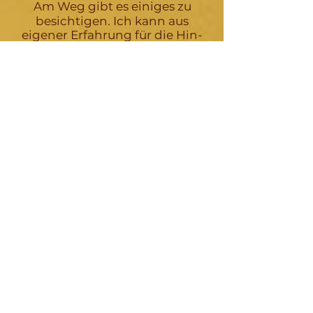
Am Weg gibt es einiges zu
besichtigen. Ich kann aus
eigener Erfahrung für die Hin-
oder/und Rückfahrt
gemütliche, authentische
Quartiere empfehlen. So
kannst Du Dich der Wüste
langsam annähern und die
wechselnden Landschaften
bewusst erleben und
vielleicht einen Spaziergang
durch die Palmenhaine
machen. Highlights auf der
Route sind: Agdz, Ait Ben-
Haddou, die
Keramikwerkstätten in
Tamegroute, Filmstudios in
Ouarzarzate, Oase Fint.
Auch eine selbstständige
Anfahrt mit dem öffentlichen